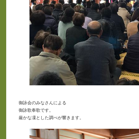
御詠会のみなさんによる
御詠歌奉歌です。
厳かな凜とした調べが響きます。