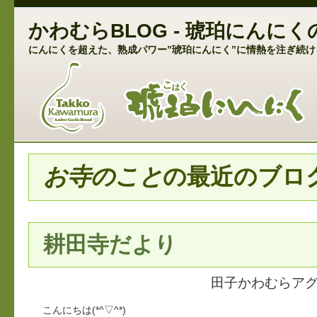
かわむらBLOG - 琥珀にん
にんにくを超えた、熟成パワー”琥珀にんにく”に情熱を注ぎ続け
お寺のこと
の最近のブロ
耕田寺だより
田子かわむらア
こんにちは(*^▽^*)