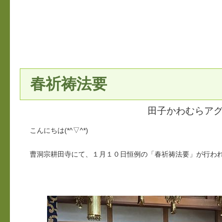
春祈祷法要
田子かわむらア
こんにちは(*^▽^*)
曹洞宗耕田寺にて、１月１０日恒例の「春祈祷法要」が行わ