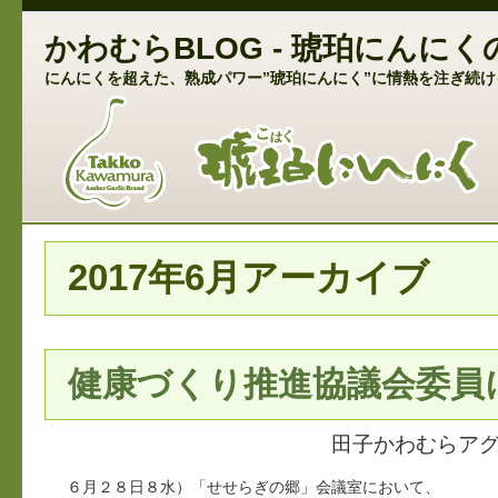
かわむらBLOG - 琥珀にん
にんにくを超えた、熟成パワー”琥珀にんにく”に情熱を注ぎ続け
2017年6月アーカイブ
健康づくり推進協議会委員
田子かわむらア
６月２８日８水）「せせらぎの郷」会議室において、